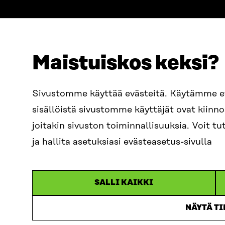
Maistuiskos keksi?
ADRESS
TELEFON
Östersjögatan 11–13, PB 160,
+358 2
Sivustomme käyttää evästeitä. Käytämme 
00181 Helsingfors
sisällöistä sivustomme käyttäjät ovat kiin
E-POST
Ankomstinstruktioner
sitra@s
joitakin sivuston toiminnallisuuksia. Voit 
FÖRETAGS-ID
0202132-3
fornam
ja hallita asetuksiasi evästeasetus-sivulla
SALLI KAIKKI
NÄYTÄ T