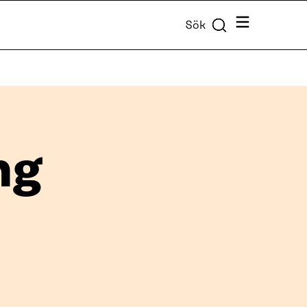
Meny
Sök
ng