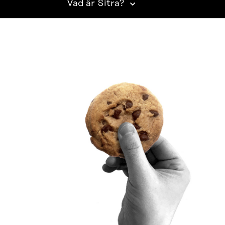
Vad är Sitra?
SITRA PÅ SOCIALA MEDIER
LinkedIn
Instagram
YouTube
ighetsutredning
Beskrivning av handlingsoffentligheten