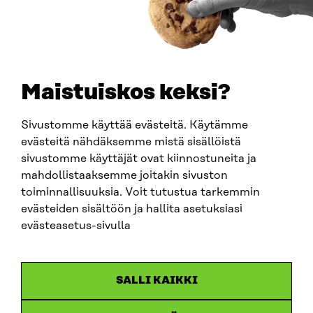
TELEFON
+358 294 618 991
E-POST
sitra@sitra.fi
Maistuiskos keksi?
fornamn.efternamn@sitra.fi
Sivustomme käyttää evästeitä. Käytämme
evästeitä nähdäksemme mistä sisällöistä
SITRA PÅ SOCIALA MEDIER
sivustomme käyttäjät ovat kiinnostuneita ja
mahdollistaaksemme joitakin sivuston
LinkedIn
toiminnallisuuksia. Voit tutustua tarkemmin
Instagram
evästeiden sisältöön ja hallita asetuksiasi
YouTube
evästeasetus-sivulla
SALLI KAIKKI
Dataskydd