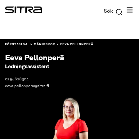
Skip to
Meny
Sök
content
Sitra
↓
FÖRSTASIDA
MÄNNISKOR
EEVA PELLONPERÄ
Eeva Pellonperä
Ledningsassistent
0294618304
eeva.pellonpera@sitra.fi