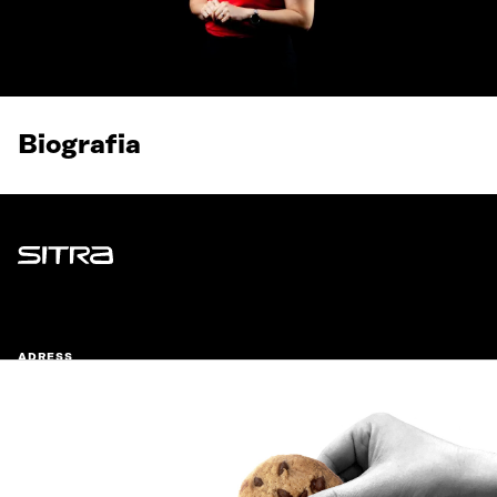
Biografia
Sitra
ADRESS
Östersjögatan 11–13, PB 160,
00181 Helsingfors
Ankomstinstruktioner
FÖRETAGS-ID
0202132-3