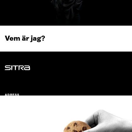
Vem är jag?
Sitra
ADRESS
Östersjögatan 11–13, PB 160,
00181 Helsingfors
Ankomstinstruktioner
FÖRETAGS-ID
0202132-3