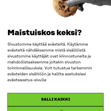
TELEFON
+358 294 618 991
E-POST
sitra@sitra.fi
Maistuiskos keksi?
fornamn.efternamn@sitra.fi
Sivustomme käyttää evästeitä. Käytämme
evästeitä nähdäksemme mistä sisällöistä
SITRA PÅ SOCIALA MEDIER
sivustomme käyttäjät ovat kiinnostuneita ja
mahdollistaaksemme joitakin sivuston
LinkedIn
toiminnallisuuksia. Voit tutustua tarkemmin
Instagram
evästeiden sisältöön ja hallita asetuksiasi
YouTube
evästeasetus-sivulla
SALLI KAIKKI
Dataskydd