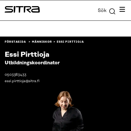
Skip to
Meny
Sök
content
Sitra
↓
FÖRSTASIDA
MÄNNISKOR
ESSI PIRTTIOJA
Essi Pirttioja
Utbildningskoordinator
0503383433
essi.pirttioja@sitra.fi