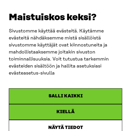
E-POST
sitra@sitra.fi
Maistuiskos keksi?
fornamn.efternamn@sitra.fi
Sivustomme käyttää evästeitä. Käytämme
evästeitä nähdäksemme mistä sisällöistä
SITRA PÅ SOCIALA MEDIER
sivustomme käyttäjät ovat kiinnostuneita ja
mahdollistaaksemme joitakin sivuston
LinkedIn
toiminnallisuuksia. Voit tutustua tarkemmin
Instagram
evästeiden sisältöön ja hallita asetuksiasi
YouTube
evästeasetus-sivulla
SALLI KAIKKI
Dataskydd
KIELLÄ
Cookieinställningar
Rapporteringskanal
NÄYTÄ TIEDOT
Tillgänglighetsutredning