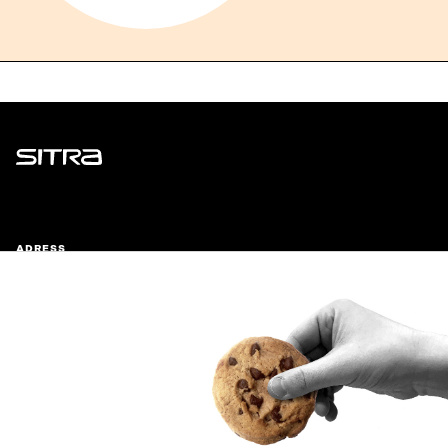
Sitra
ADRESS
Östersjögatan 11–13, PB 160,
00181 Helsingfors
Ankomstinstruktioner
FÖRETAGS-ID
0202132-3
TELEFON
+358 294 618 991