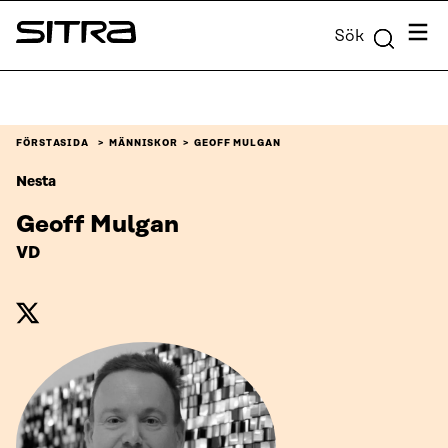
Skip to
Meny
Sök
content
Sitra
↓
FÖRSTASIDA
MÄNNISKOR
GEOFF MULGAN
Nesta
Geoff Mulgan
VD