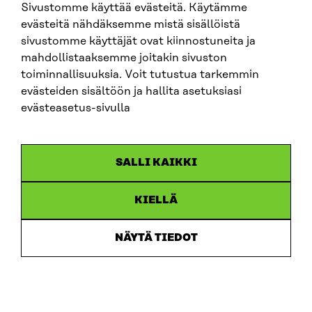
Sivustomme käyttää evästeitä. Käytämme
evästeitä nähdäksemme mistä sisällöistä
SITRA PÅ SOCIALA MEDIER
sivustomme käyttäjät ovat kiinnostuneita ja
mahdollistaaksemme joitakin sivuston
LinkedIn
toiminnallisuuksia. Voit tutustua tarkemmin
Instagram
evästeiden sisältöön ja hallita asetuksiasi
YouTube
evästeasetus-sivulla
SALLI KAIKKI
Dataskydd
KIELLÄ
Cookieinställningar
Rapporteringskanal
NÄYTÄ TIEDOT
Tillgänglighetsutredning
Beskrivning av handlingsoffentligheten
Sitra’s digitala kommunikation och webbtjänster