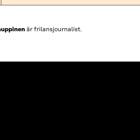
auppinen
är frilansjournalist.