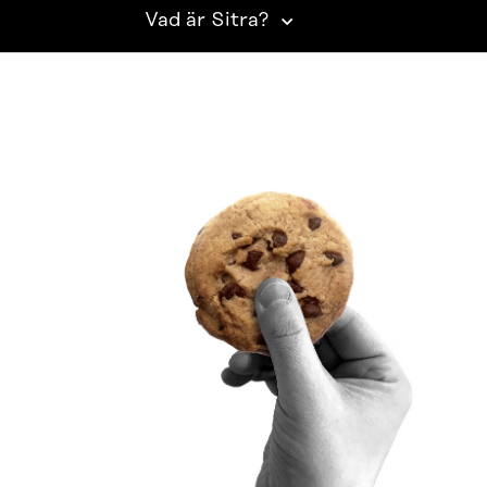
Vad är Sitra?
SITRA PÅ SOCIALA MEDIER
LinkedIn
Instagram
YouTube
ighetsutredning
Beskrivning av handlingsoffentligheten