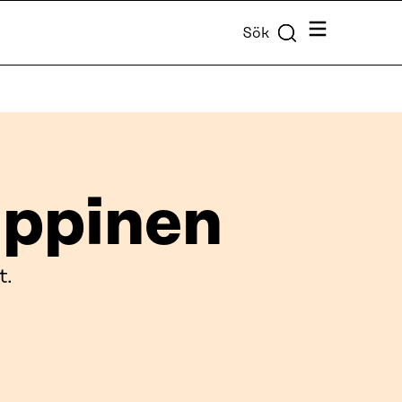
Meny
Sök
ppinen
t.