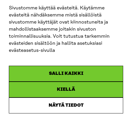
Sivustomme käyttää evästeitä. Käytämme
evästeitä nähdäksemme mistä sisällöistä
SITRA PÅ SOCIALA MEDIER
sivustomme käyttäjät ovat kiinnostuneita ja
mahdollistaaksemme joitakin sivuston
LinkedIn
toiminnallisuuksia. Voit tutustua tarkemmin
Instagram
evästeiden sisältöön ja hallita asetuksiasi
YouTube
evästeasetus-sivulla
SALLI KAIKKI
Dataskydd
KIELLÄ
Cookieinställningar
Rapporteringskanal
NÄYTÄ TIEDOT
Tillgänglighetsutredning
Beskrivning av handlingsoffentligheten
Sitra’s digitala kommunikation och webbtjänster