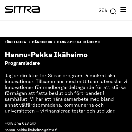
Skip to
Meny
Sök
content
Sitra
↓
FÖRSTASIDA
MÄNNISKOR
HANNU-PEKKA IKÄHEIMO
Hannu-Pekka Ikäheimo
Programledare
Jag är direktör för Sitras program Demokratiska
innovationer. Tillsammans med mitt team utvecklar vi
innovationer för medborgardeltagande för att stärka
förmågan att fatta beslut och förtroendet i
samhället. Vi har ett nära samarbete med bland
annat välfärdsområdena, kommunerna och
universiteten – vi finansierar, testar och utbildar.
+358 294 618 253
hannu-pekka.ikaheimo@sitra.fi