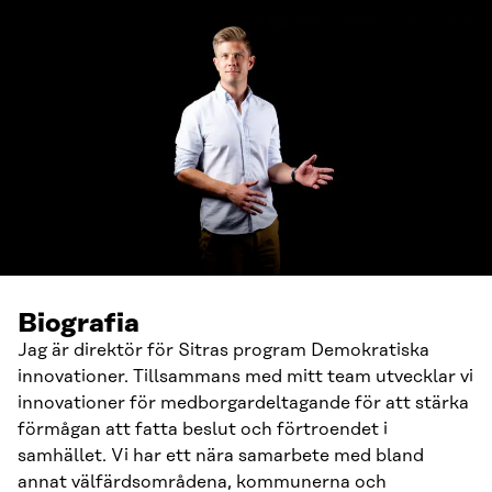
Biografia
Jag är direktör för Sitras program Demokratiska
innovationer. Tillsammans med mitt team utvecklar vi
innovationer för medborgardeltagande för att stärka
förmågan att fatta beslut och förtroendet i
samhället. Vi har ett nära samarbete med bland
annat välfärdsområdena, kommunerna och