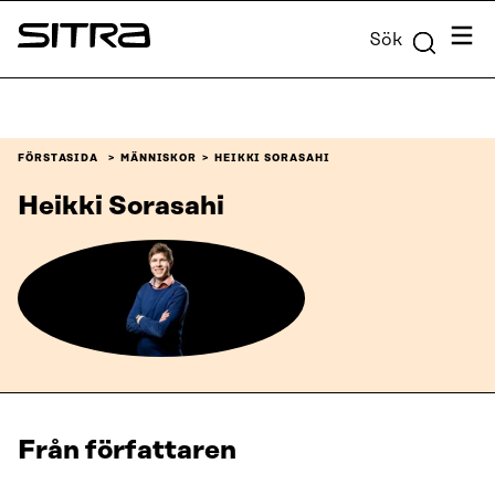
Skip to
Meny
Sök
content
Sitra
↓
FÖRSTASIDA
MÄNNISKOR
HEIKKI SORASAHI
Heikki Sorasahi
Från författaren