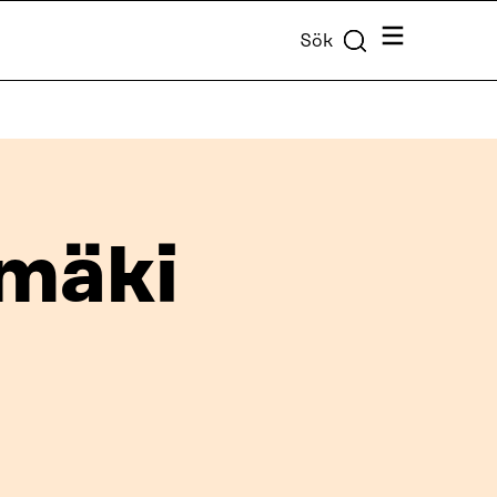
Meny
Sök
amäki