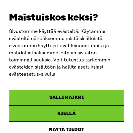
E-POST
sitra@sitra.fi
Maistuiskos keksi?
fornamn.efternamn@sitra.fi
Sivustomme käyttää evästeitä. Käytämme
evästeitä nähdäksemme mistä sisällöistä
SITRA PÅ SOCIALA MEDIER
sivustomme käyttäjät ovat kiinnostuneita ja
mahdollistaaksemme joitakin sivuston
LinkedIn
toiminnallisuuksia. Voit tutustua tarkemmin
Instagram
evästeiden sisältöön ja hallita asetuksiasi
YouTube
evästeasetus-sivulla
SALLI KAIKKI
Dataskydd
KIELLÄ
Cookieinställningar
Rapporteringskanal
NÄYTÄ TIEDOT
Tillgänglighetsutredning