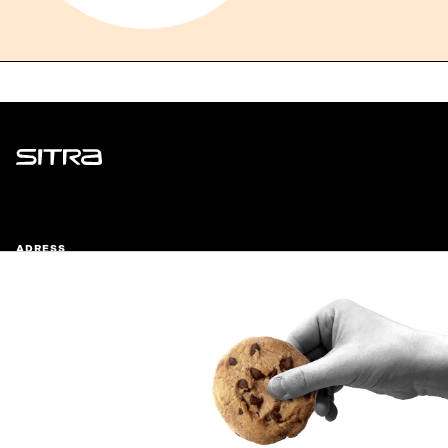
Sitra
ADRESS
Östersjögatan 11–13, PB 160,
00181 Helsingfors
Ankomstinstruktioner
FÖRETAGS-ID
0202132-3
TELEFON
+358 294 618 991