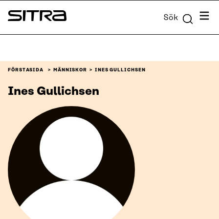
Skip to
Meny
Sök
content
Sitra
↓
FÖRSTASIDA
MÄNNISKOR
INES GULLICHSEN
Ines Gullichsen