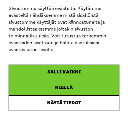
Sivustomme käyttää evästeitä. Käytämme
evästeitä nähdäksemme mistä sisällöistä
SITRA PÅ SOCIALA MEDIER
sivustomme käyttäjät ovat kiinnostuneita ja
mahdollistaaksemme joitakin sivuston
LinkedIn
toiminnallisuuksia. Voit tutustua tarkemmin
Instagram
evästeiden sisältöön ja hallita asetuksiasi
YouTube
evästeasetus-sivulla
SALLI KAIKKI
Dataskydd
KIELLÄ
Cookieinställningar
Rapporteringskanal
NÄYTÄ TIEDOT
Tillgänglighetsutredning
Beskrivning av handlingsoffentligheten
Sitra’s digitala kommunikation och webbtjänster