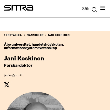
Skip to
Meny
Sök
content
Sitra
↓
FÖRSTASIDA
MÄNNISKOR
JANI KOSKINEN
Åbo universitet, handelshögskolan,
informationssystemsvetenskap
Jani Koskinen
Forskardoktor
jasiko@utu.fi