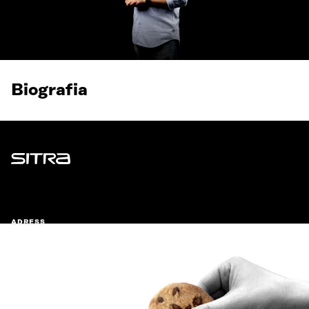
Biografia
Sitra
ADRESS
Östersjögatan 11–13, PB 160,
00181 Helsingfors
Ankomstinstruktioner
FÖRETAGS-ID
0202132-3