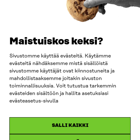
TELEFON
+358 294 618 991
E-POST
sitra@sitra.fi
Maistuiskos keksi?
fornamn.efternamn@sitra.fi
Sivustomme käyttää evästeitä. Käytämme
evästeitä nähdäksemme mistä sisällöistä
SITRA PÅ SOCIALA MEDIER
sivustomme käyttäjät ovat kiinnostuneita ja
mahdollistaaksemme joitakin sivuston
LinkedIn
toiminnallisuuksia. Voit tutustua tarkemmin
Instagram
evästeiden sisältöön ja hallita asetuksiasi
YouTube
evästeasetus-sivulla
SALLI KAIKKI
Dataskydd