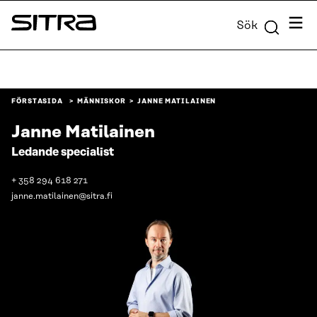
Skip to
Meny
Sök
content
Sitra
↓
FÖRSTASIDA
MÄNNISKOR
JANNE MATILAINEN
Janne Matilainen
Ledande specialist
+ 358 294 618 271
janne.matilainen@sitra.fi