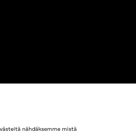
94 618 991
evästeitä nähdäksemme mistä