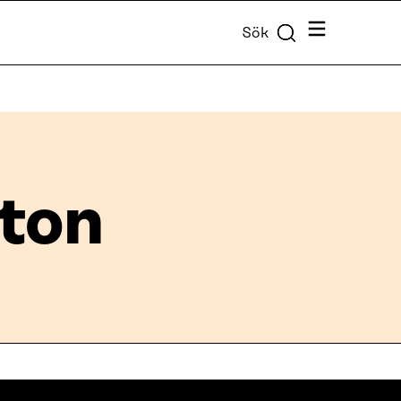
Meny
Sök
xton