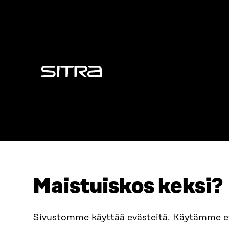
Sitra
Maistuiskos keksi?
ADRESS
TELEFON
Östersjögatan 11–13, PB 160,
+358 2
Sivustomme käyttää evästeitä. Käytämme 
00181 Helsingfors