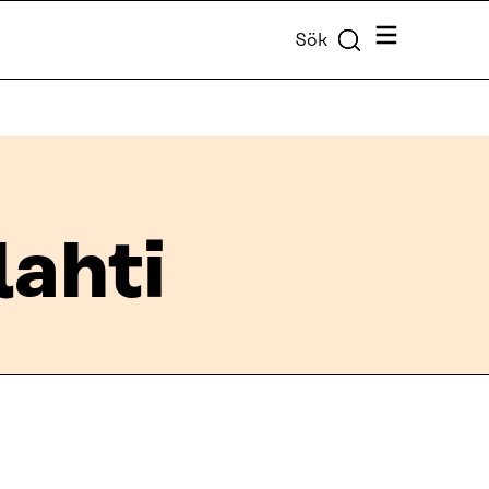
Meny
Sök
lahti