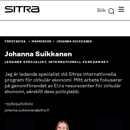
Skip to
Meny
Sök
content
Sitra
↓
FÖRSTASIDA
MÄNNISKOR
JOHANNA SUIKKANEN
Johanna Suikkanen
LEDANDE SPECIALIST, INTERNATIONELL VERKSAMHET
Jag är ledande specialist vid Sitras internationella
program för cirkulär ekonomi. Mitt arbete fokuserar
på genomförandet av EU:s resurscenter för cirkulär
ekonomi, särskilt dess policylabb.
+358294618202
johanna.suikkanen@sitra.fi