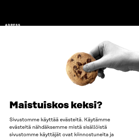
ADRESS
Östersjögatan 11–13, PB 160,
00181 Helsingfors
Ankomstinstruktioner
FÖRETAGS-ID
0202132-3
TELEFON
+358 294 618 991
E-POST
sitra@sitra.fi
Maistuiskos keksi?
fornamn.efternamn@sitra.fi
Sivustomme käyttää evästeitä. Käytämme
evästeitä nähdäksemme mistä sisällöistä
SITRA PÅ SOCIALA MEDIER
sivustomme käyttäjät ovat kiinnostuneita ja