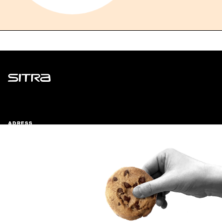
Sitra
ADRESS
Östersjögatan 11–13, PB 160,
00181 Helsingfors
Ankomstinstruktioner
FÖRETAGS-ID
0202132-3
TELEFON
+358 294 618 991