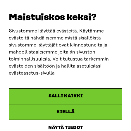
E-POST
sitra@sitra.fi
Maistuiskos keksi?
fornamn.efternamn@sitra.fi
Sivustomme käyttää evästeitä. Käytämme
evästeitä nähdäksemme mistä sisällöistä
SITRA PÅ SOCIALA MEDIER
sivustomme käyttäjät ovat kiinnostuneita ja
mahdollistaaksemme joitakin sivuston
LinkedIn
toiminnallisuuksia. Voit tutustua tarkemmin
Instagram
evästeiden sisältöön ja hallita asetuksiasi
YouTube
evästeasetus-sivulla
SALLI KAIKKI
Dataskydd
KIELLÄ
Cookieinställningar
Rapporteringskanal
NÄYTÄ TIEDOT
Tillgänglighetsutredning