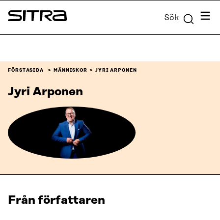
Skip to
Meny
Sök
content
Sitra
↓
FÖRSTASIDA
MÄNNISKOR
JYRI ARPONEN
Jyri Arponen
Från författaren