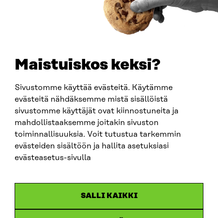
TELEFON
+358 294 618 991
E-POST
sitra@sitra.fi
Maistuiskos keksi?
fornamn.efternamn@sitra.fi
Sivustomme käyttää evästeitä. Käytämme
evästeitä nähdäksemme mistä sisällöistä
SITRA PÅ SOCIALA MEDIER
sivustomme käyttäjät ovat kiinnostuneita ja
mahdollistaaksemme joitakin sivuston
LinkedIn
toiminnallisuuksia. Voit tutustua tarkemmin
Instagram
evästeiden sisältöön ja hallita asetuksiasi
YouTube
evästeasetus-sivulla
SALLI KAIKKI
Dataskydd