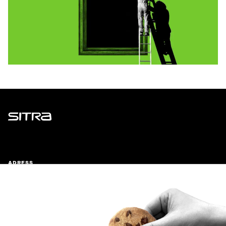
Sitra
ADRESS
Östersjögatan 11–13, PB 160,
00181 Helsingfors
Ankomstinstruktioner
FÖRETAGS-ID
0202132-3