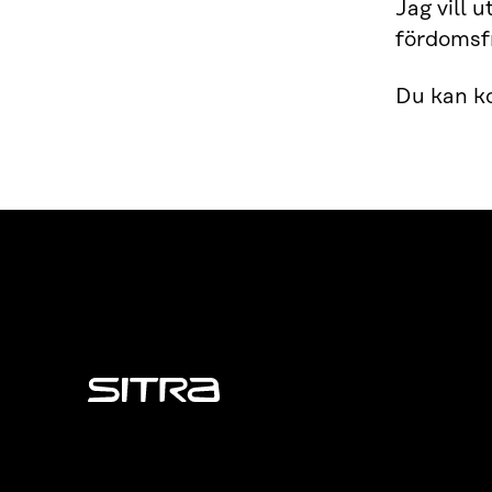
Jag vill 
fördomsfr
Du kan ko
Sitra