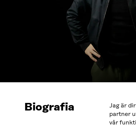
Biografia
Jag är di
partner u
vår funkt