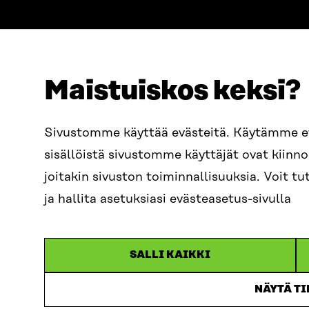
Maistuiskos keksi?
ADRESS
TELEFON
Östersjögatan 11–13, PB 160,
+358 2
Sivustomme käyttää evästeitä. Käytämme 
00181 Helsingfors
sisällöistä sivustomme käyttäjät ovat kiin
E-POST
Ankomstinstruktioner
sitra@s
joitakin sivuston toiminnallisuuksia. Voit 
FÖRETAGS-ID
0202132-3
fornam
ja hallita asetuksiasi evästeasetus-sivulla
SALLI KAIKKI
NÄYTÄ T