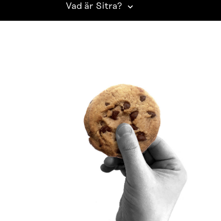
Vad är Sitra?
SITRA PÅ SOCIALA MEDIER
LinkedIn
Instagram
YouTube
ighetsutredning
Beskrivning av handlingsoffentligheten