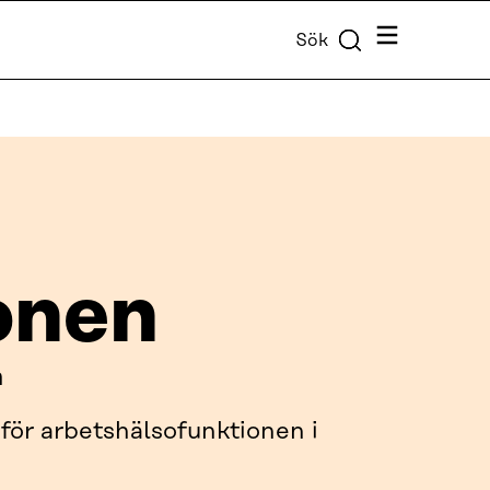
Meny
Sök
onen
n
för arbetshälsofunktionen i