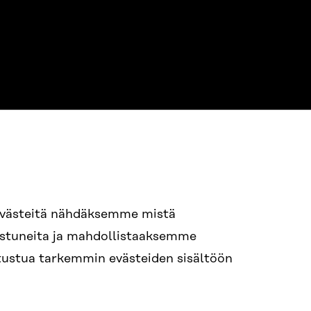
94 618 991
evästeitä nähdäksemme mistä
nostuneita ja mahdollistaaksemme
itra.fi
tutustua tarkemmin evästeiden sisältöön
n.efternamn@sitra.fi