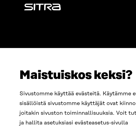
Sitra
Maistuiskos keksi?
ADRESS
TELEFON
Östersjögatan 11–13, PB 160,
+358 2
Sivustomme käyttää evästeitä. Käytämme 
00181 Helsingfors
sisällöistä sivustomme käyttäjät ovat kiin
E-POST
Ankomstinstruktioner
sitra@s
joitakin sivuston toiminnallisuuksia. Voit 
FÖRETAGS-ID
0202132-3
fornam
ja hallita asetuksiasi evästeasetus-sivulla