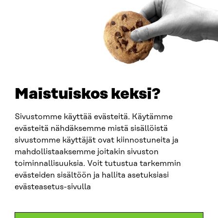
Ankomstinstruktioner
FÖRETAGS-ID
0202132-3
TELEFON
+358 294 618 991
E-POST
sitra@sitra.fi
Maistuiskos keksi?
fornamn.efternamn@sitra.fi
Sivustomme käyttää evästeitä. Käytämme
evästeitä nähdäksemme mistä sisällöistä
SITRA PÅ SOCIALA MEDIER
sivustomme käyttäjät ovat kiinnostuneita ja
mahdollistaaksemme joitakin sivuston
LinkedIn
toiminnallisuuksia. Voit tutustua tarkemmin
Instagram
evästeiden sisältöön ja hallita asetuksiasi
YouTube
evästeasetus-sivulla