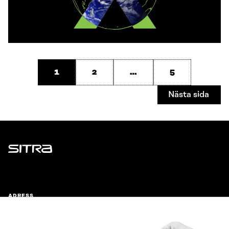
1
2
…
5
Nästa sida
Sitra
ADRESS
Östersjögatan 11–13, PB 160,
00181 Helsingfors