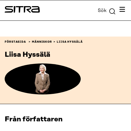
Skip to
Meny
Sök
content
Sitra
↓
FÖRSTASIDA
MÄNNISKOR
LIISA HYSSÄLÄ
Liisa Hyssälä
Från författaren