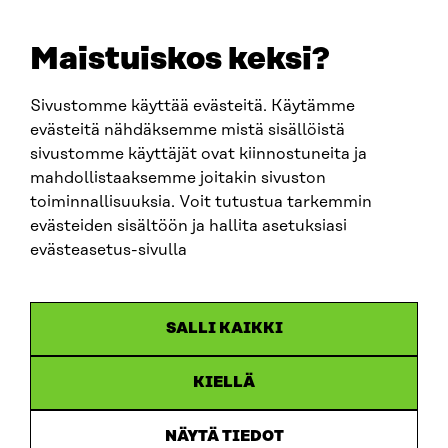
E-POST
sitra@sitra.fi
Maistuiskos keksi?
fornamn.efternamn@sitra.fi
Sivustomme käyttää evästeitä. Käytämme
evästeitä nähdäksemme mistä sisällöistä
SITRA PÅ SOCIALA MEDIER
sivustomme käyttäjät ovat kiinnostuneita ja
mahdollistaaksemme joitakin sivuston
LinkedIn
toiminnallisuuksia. Voit tutustua tarkemmin
Instagram
evästeiden sisältöön ja hallita asetuksiasi
YouTube
evästeasetus-sivulla
SALLI KAIKKI
Dataskydd
KIELLÄ
Cookieinställningar
Rapporteringskanal
NÄYTÄ TIEDOT
Tillgänglighetsutredning