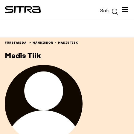
Skip to
Meny
Sök
content
Sitra
↓
FÖRSTASIDA
MÄNNISKOR
MADIS TIIK
Madis Tiik