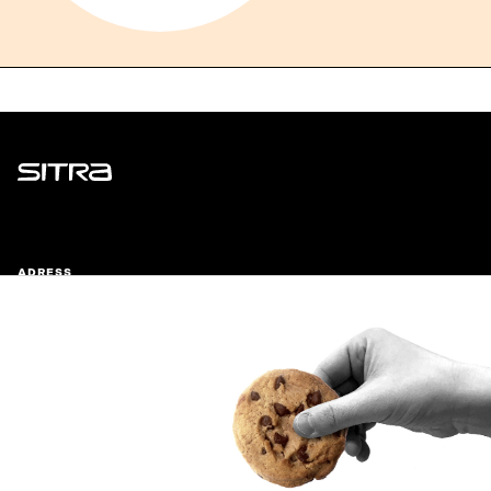
Sitra
ADRESS
Östersjögatan 11–13, PB 160,
00181 Helsingfors
Ankomstinstruktioner
FÖRETAGS-ID
0202132-3
TELEFON
+358 294 618 991