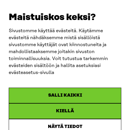
E-POST
sitra@sitra.fi
Maistuiskos keksi?
fornamn.efternamn@sitra.fi
Sivustomme käyttää evästeitä. Käytämme
evästeitä nähdäksemme mistä sisällöistä
SITRA PÅ SOCIALA MEDIER
sivustomme käyttäjät ovat kiinnostuneita ja
mahdollistaaksemme joitakin sivuston
LinkedIn
toiminnallisuuksia. Voit tutustua tarkemmin
Instagram
evästeiden sisältöön ja hallita asetuksiasi
YouTube
evästeasetus-sivulla
SALLI KAIKKI
Dataskydd
KIELLÄ
Cookieinställningar
Rapporteringskanal
NÄYTÄ TIEDOT
Tillgänglighetsutredning