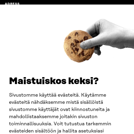
ADRESS
Östersjögatan 11–13, PB 160,
00181 Helsingfors
Ankomstinstruktioner
FÖRETAGS-ID
0202132-3
TELEFON
+358 294 618 991
E-POST
sitra@sitra.fi
Maistuiskos keksi?
fornamn.efternamn@sitra.fi
Sivustomme käyttää evästeitä. Käytämme
evästeitä nähdäksemme mistä sisällöistä
SITRA PÅ SOCIALA MEDIER
sivustomme käyttäjät ovat kiinnostuneita ja
mahdollistaaksemme joitakin sivuston
LinkedIn
toiminnallisuuksia. Voit tutustua tarkemmin
Instagram
evästeiden sisältöön ja hallita asetuksiasi