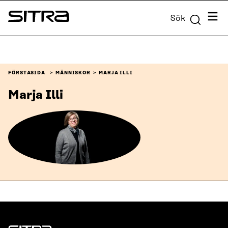
Skip to
Meny
Sök
content
Sitra
↓
FÖRSTASIDA
MÄNNISKOR
MARJA ILLI
Marja Illi