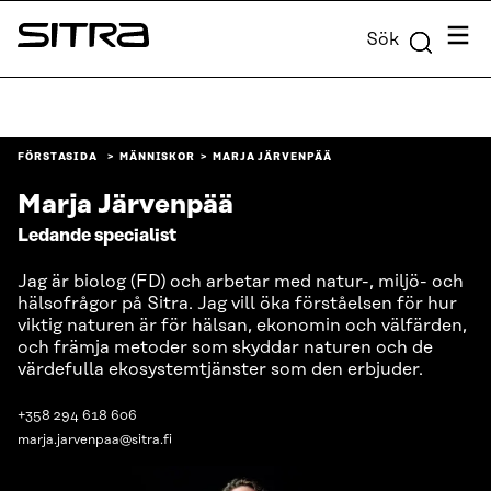
Skip to
Meny
Sök
content
Sitra
↓
FÖRSTASIDA
MÄNNISKOR
MARJA JÄRVENPÄÄ
Marja Järvenpää
Ledande specialist
Jag är biolog (FD) och arbetar med natur-, miljö- och
hälsofrågor på Sitra. Jag vill öka förståelsen för hur
viktig naturen är för hälsan, ekonomin och välfärden,
och främja metoder som skyddar naturen och de
värdefulla ekosystemtjänster som den erbjuder.
+358 294 618 606
marja.jarvenpaa@sitra.fi