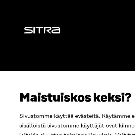
Sitra
Maistuiskos keksi?
ADRESS
TELEFON
Östersjögatan 11–13, PB 160,
+358 2
Sivustomme käyttää evästeitä. Käytämme 
00181 Helsingfors
sisällöistä sivustomme käyttäjät ovat kiin
E-POST
Ankomstinstruktioner