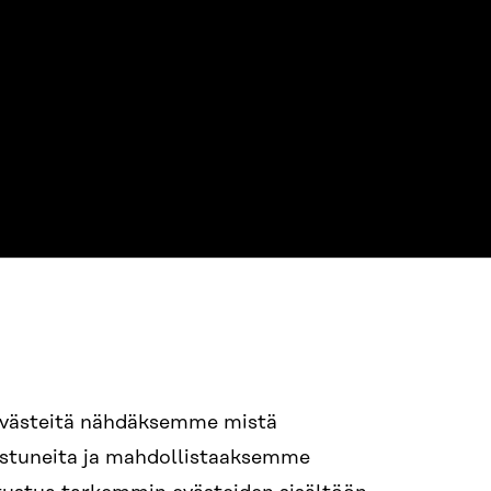
94 618 991
evästeitä nähdäksemme mistä
nostuneita ja mahdollistaaksemme