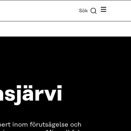
Meny
Sök
sjärvi
pert inom förutsägelse och