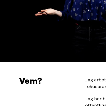
Vem?
Jag arbet
fokuserar
Jag har b
offentlig