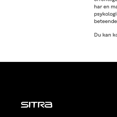
har en ma
psykologi
beteende
Du kan ko
Sitra