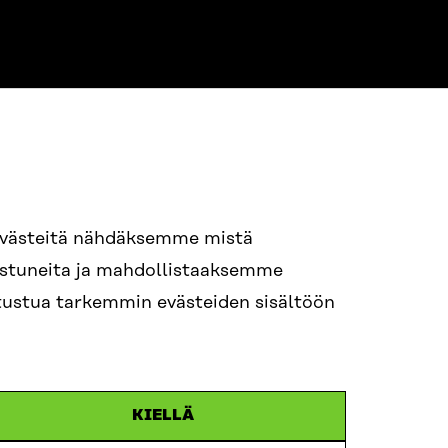
94 618 991
evästeitä nähdäksemme mistä
nostuneita ja mahdollistaaksemme
itra.fi
tutustua tarkemmin evästeiden sisältöön
n.efternamn@sitra.fi
KIELLÄ