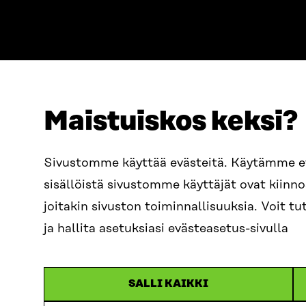
Maistuiskos keksi?
ADRESS
TELEFON
Östersjögatan 11–13, PB 160,
+358 2
Sivustomme käyttää evästeitä. Käytämme 
00181 Helsingfors
sisällöistä sivustomme käyttäjät ovat kiin
E-POST
Ankomstinstruktioner
sitra@s
joitakin sivuston toiminnallisuuksia. Voit 
FÖRETAGS-ID
0202132-3
fornam
ja hallita asetuksiasi evästeasetus-sivulla
SALLI KAIKKI