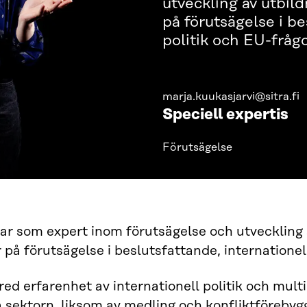
utveckling av utbil
på förutsägelse i be
politik och EU-frågo
marja.kuukasjarvi@sitra.fi
Speciell expertis
Förutsägelse
ar som expert inom förutsägelse och utveckling 
 på förutsägelse i beslutsfattande, internationell
red erfarenhet av internationell politik och mult
a sektorn, liksom av medling och konfliktförebyg