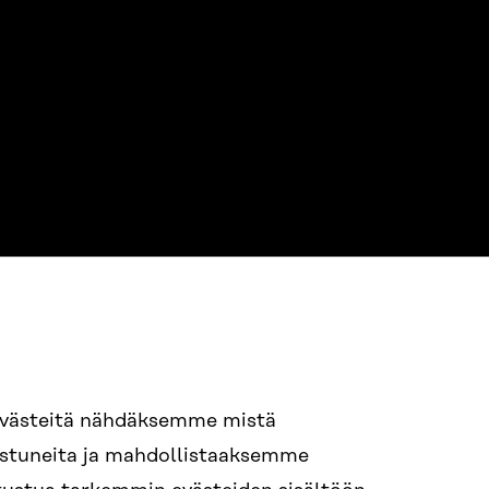
94 618 991
evästeitä nähdäksemme mistä
nostuneita ja mahdollistaaksemme