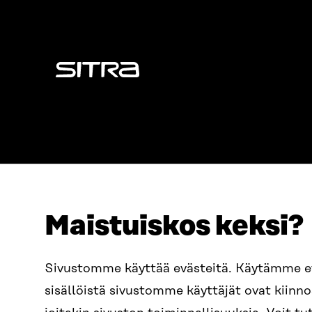
Sitra
Maistuiskos keksi?
ADRESS
TELEFON
Östersjögatan 11–13, PB 160,
+358 2
Sivustomme käyttää evästeitä. Käytämme 
00181 Helsingfors
sisällöistä sivustomme käyttäjät ovat kiin
E-POST
Ankomstinstruktioner