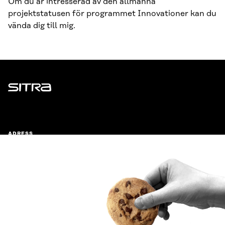
Om du är intresserad av den allmänna
projektstatusen för programmet Innovationer kan du
vända dig till mig.
Sitra
ADRESS
Östersjögatan 11–13, PB 160,
00181 Helsingfors
Ankomstinstruktioner
FÖRETAGS-ID
0202132-3
TELEFON