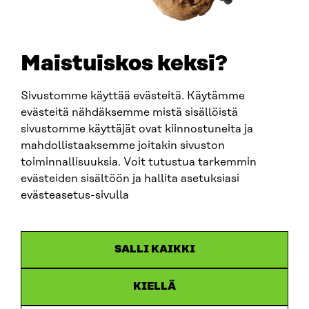
TELEFON
+358 294 618 991
E-POST
sitra@sitra.fi
Maistuiskos keksi?
fornamn.efternamn@sitra.fi
Sivustomme käyttää evästeitä. Käytämme
evästeitä nähdäksemme mistä sisällöistä
SITRA PÅ SOCIALA MEDIER
sivustomme käyttäjät ovat kiinnostuneita ja
mahdollistaaksemme joitakin sivuston
LinkedIn
toiminnallisuuksia. Voit tutustua tarkemmin
Instagram
evästeiden sisältöön ja hallita asetuksiasi
YouTube
evästeasetus-sivulla
SALLI KAIKKI
Dataskydd
KIELLÄ
Cookieinställningar