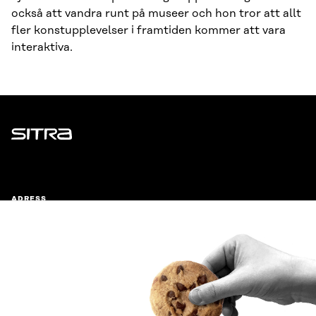
också att vandra runt på museer och hon tror att allt
fler konstupplevelser i framtiden kommer att vara
interaktiva.
Sitra
ADRESS
Östersjögatan 11–13, PB 160,
00181 Helsingfors
Ankomstinstruktioner
FÖRETAGS-ID
0202132-3