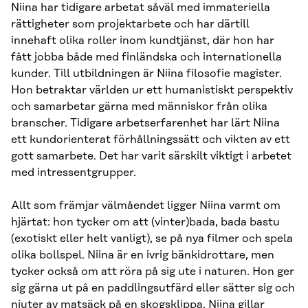
Niina har tidigare arbetat såväl med immateriella
rättigheter som projektarbete och har därtill
innehaft olika roller inom kundtjänst, där hon har
fått jobba både med finländska och internationella
kunder. Till utbildningen är Niina filosofie magister.
Hon betraktar världen ur ett humanistiskt perspektiv
och samarbetar gärna med människor från olika
branscher. Tidigare arbetserfarenhet har lärt Niina
ett kundorienterat förhållningssätt och vikten av ett
gott samarbete. Det har varit särskilt viktigt i arbetet
med intressentgrupper.
Allt som främjar välmåendet ligger Niina varmt om
hjärtat: hon tycker om att (vinter)bada, bada bastu
(exotiskt eller helt vanligt), se på nya filmer och spela
olika bollspel. Niina är en ivrig bänkidrottare, men
tycker också om att röra på sig ute i naturen. Hon ger
sig gärna ut på en paddlingsutfärd eller sätter sig och
njuter av matsäck på en skogsklippa. Niina gillar