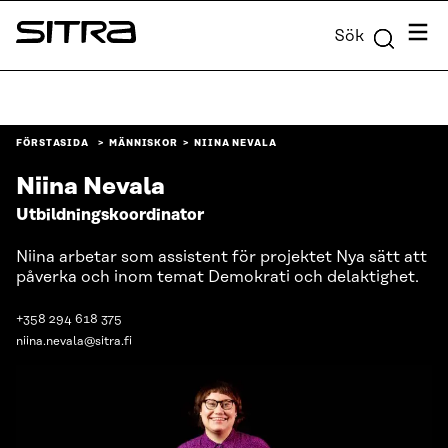
Skip to
Meny
Sök
content
Sitra
↓
FÖRSTASIDA
MÄNNISKOR
NIINA NEVALA
Niina Nevala
Utbildningskoordinator
Niina arbetar som assistent för projektet Nya sätt att
påverka och inom temat Demokrati och delaktighet.
+358 294 618 375
niina.nevala@sitra.fi