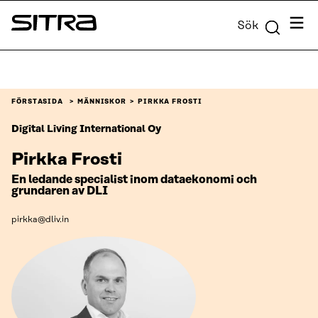
Skip to
Meny
Sök
content
Sitra
↓
FÖRSTASIDA
MÄNNISKOR
PIRKKA FROSTI
Digital Living International Oy
Pirkka Frosti
En ledande specialist inom dataekonomi och
grundaren av DLI
pirkka@dliv.in