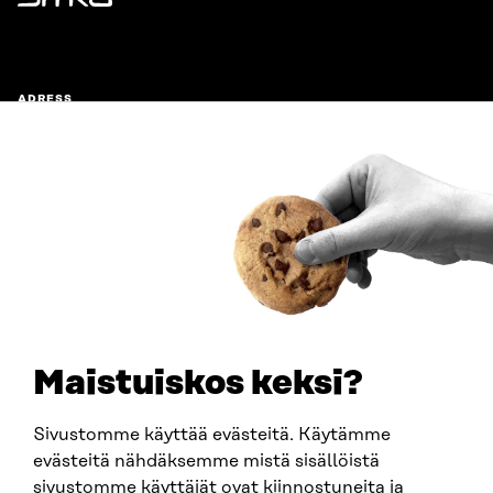
Sitra
ADRESS
Östersjögatan 11–13, PB 160,
00181 Helsingfors
Ankomstinstruktioner
FÖRETAGS-ID
0202132-3
TELEFON
+358 294 618 991
E-POST
sitra@sitra.fi
Maistuiskos keksi?
fornamn.efternamn@sitra.fi
Sivustomme käyttää evästeitä. Käytämme
evästeitä nähdäksemme mistä sisällöistä
SITRA PÅ SOCIALA MEDIER
sivustomme käyttäjät ovat kiinnostuneita ja