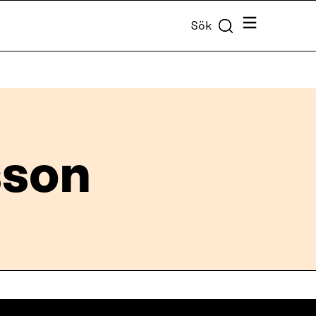
Meny
Sök
sson