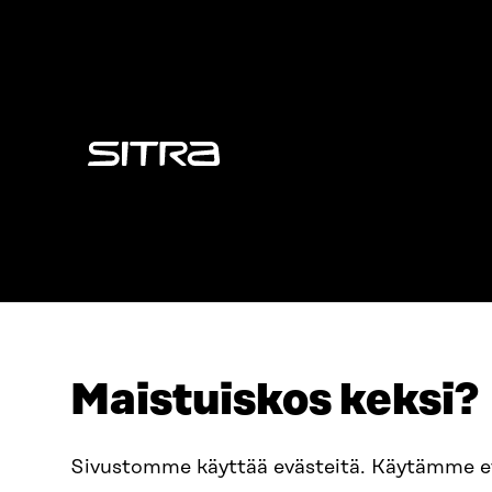
Sitra
Maistuiskos keksi?
ADRESS
TELEFON
Östersjögatan 11–13, PB 160,
+358 2
Sivustomme käyttää evästeitä. Käytämme 
00181 Helsingfors