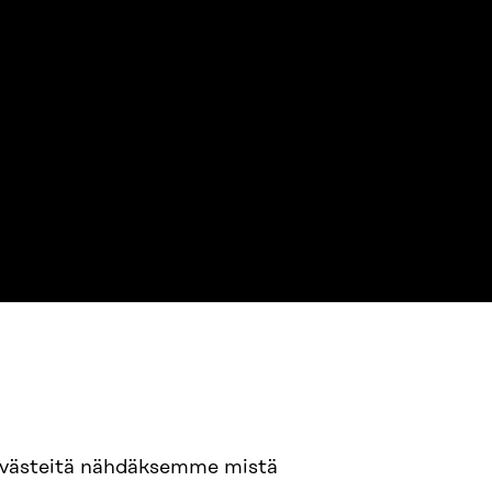
94 618 991
evästeitä nähdäksemme mistä