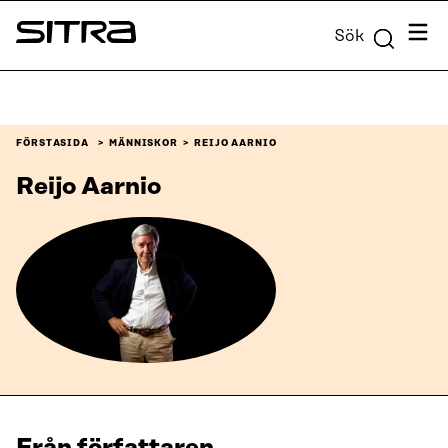
Skip to
Meny
Sök
content
Sitra
↓
FÖRSTASIDA
MÄNNISKOR
REIJO AARNIO
Reijo Aarnio