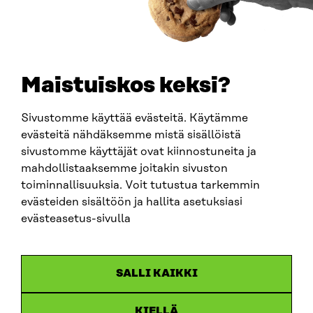
TELEFON
+358 294 618 991
E-POST
sitra@sitra.fi
Maistuiskos keksi?
fornamn.efternamn@sitra.fi
Sivustomme käyttää evästeitä. Käytämme
evästeitä nähdäksemme mistä sisällöistä
SITRA PÅ SOCIALA MEDIER
sivustomme käyttäjät ovat kiinnostuneita ja
mahdollistaaksemme joitakin sivuston
LinkedIn
toiminnallisuuksia. Voit tutustua tarkemmin
Instagram
evästeiden sisältöön ja hallita asetuksiasi
YouTube
evästeasetus-sivulla
SALLI KAIKKI
Dataskydd
KIELLÄ