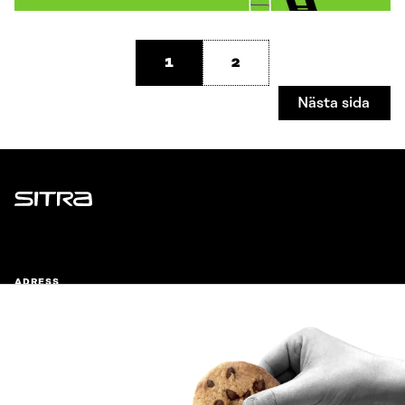
1
2
Nästa sida
Sitra
ADRESS
Östersjögatan 11–13, PB 160,
00181 Helsingfors
Ankomstinstruktioner
FÖRETAGS-ID
0202132-3