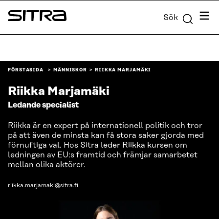
Skip to
Meny
Sök
content
Sitra
↓
FÖRSTASIDA
MÄNNISKOR
RIIKKA MARJAMÄKI
Riikka Marjamäki
Ledande specialist
Riikka är en expert på internationell politik och tror
på att även de minsta kan få stora saker gjorda med
förnuftiga val. Hos Sitra leder Riikka kursen om
ledningen av EU:s framtid och främjar samarbetet
mellan olika aktörer.
riikka.marjamaki@sitra.fi