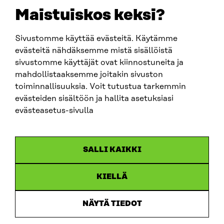
sitra@sitra.fi
Maistuiskos keksi?
fornamn.efternamn@sitra.fi
Sivustomme käyttää evästeitä. Käytämme
evästeitä nähdäksemme mistä sisällöistä
SITRA PÅ SOCIALA MEDIER
sivustomme käyttäjät ovat kiinnostuneita ja
mahdollistaaksemme joitakin sivuston
LinkedIn
toiminnallisuuksia. Voit tutustua tarkemmin
Instagram
evästeiden sisältöön ja hallita asetuksiasi
YouTube
evästeasetus-sivulla
SALLI KAIKKI
Dataskydd
KIELLÄ
Cookieinställningar
Rapporteringskanal
NÄYTÄ TIEDOT
Tillgänglighetsutredning
Beskrivning av handlingsoffentligheten