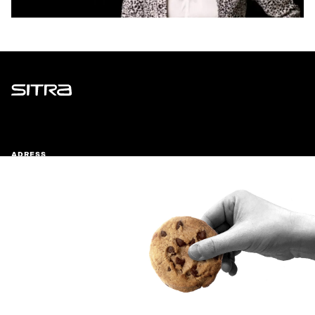
Sitra
ADRESS
Östersjögatan 11–13, PB 160,
00181 Helsingfors
Ankomstinstruktioner
FÖRETAGS-ID
0202132-3
TELEFON
+358 294 618 991
E-POST