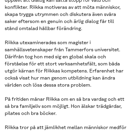
upplevt att dialog kan sätta stopp för våld och
konflikter. Riikka motiveras av att möta människor,
skapa trygga utrymmen och diskutera även svåra
saker eftersom en genuin och ärlig dialog får till
stånd omtalad hållbar förändring.
Riikka utexaminerades som magister i
samhällsvetenskaper från Tammerfors universitet.
Därifrån tog hon med sig en global skala och
förståelse för ett stort verksamhetsfält, som båda
utgör kärnan för Riikkas kompetens. Erfarenhet har
också visat hur man genom utbildning kan ändra
världen och lösa dessa stora problem.
På fritiden månar Riikka om en så bra vardag och ett
så bra familjeliv som möjligt. Hon älskar trädgårdar,
pilates och bra böcker.
Riikka tror på att jämlikhet mellan människor medför