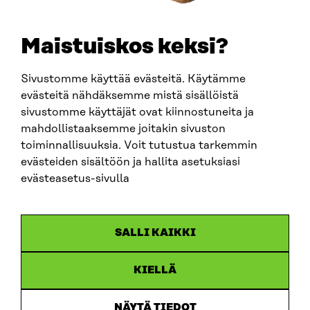
+358 294 618 991
E-POST
sitra@sitra.fi
Maistuiskos keksi?
fornamn.efternamn@sitra.fi
Sivustomme käyttää evästeitä. Käytämme
evästeitä nähdäksemme mistä sisällöistä
SITRA PÅ SOCIALA MEDIER
sivustomme käyttäjät ovat kiinnostuneita ja
mahdollistaaksemme joitakin sivuston
LinkedIn
toiminnallisuuksia. Voit tutustua tarkemmin
Instagram
evästeiden sisältöön ja hallita asetuksiasi
YouTube
evästeasetus-sivulla
SALLI KAIKKI
Dataskydd
KIELLÄ
Cookieinställningar
Rapporteringskanal
NÄYTÄ TIEDOT