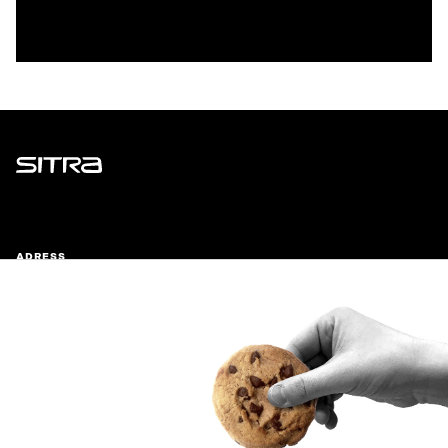
Sitra
ADRESS
Östersjögatan 11–13, PB 160,
00181 Helsingfors
Ankomstinstruktioner
FÖRETAGS-ID
0202132-3
TELEFON