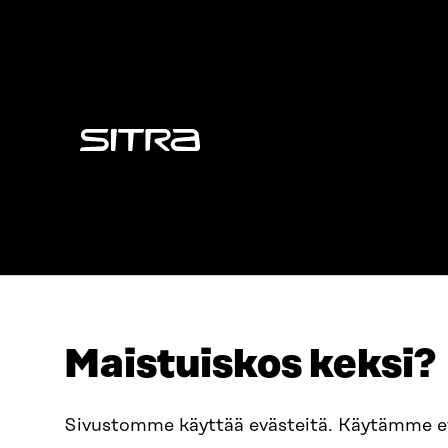
Sitra
Maistuiskos keksi?
ADRESS
TELEFON
Östersjögatan 11–13, PB 160,
+358 2
Sivustomme käyttää evästeitä. Käytämme 
00181 Helsingfors