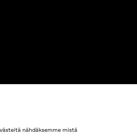
94 618 991
evästeitä nähdäksemme mistä