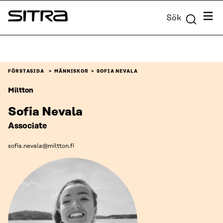
Skip to
Meny
Sök
content
Sitra
↓
FÖRSTASIDA
MÄNNISKOR
SOFIA NEVALA
Miltton
Sofia Nevala
Associate
sofia.nevala@miltton.fi