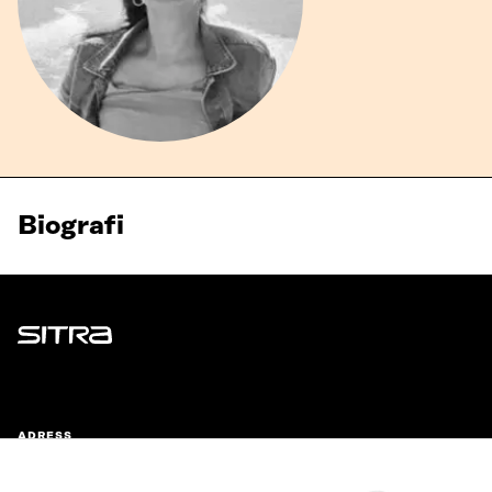
Biografi
Sitra
ADRESS
Östersjögatan 11–13, PB 160,
00181 Helsingfors