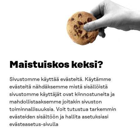
Ankomstinstruktioner
FÖRETAGS-ID
0202132-3
TELEFON
+358 294 618 991
E-POST
sitra@sitra.fi
Maistuiskos keksi?
fornamn.efternamn@sitra.fi
Sivustomme käyttää evästeitä. Käytämme
evästeitä nähdäksemme mistä sisällöistä
SITRA PÅ SOCIALA MEDIER
sivustomme käyttäjät ovat kiinnostuneita ja
mahdollistaaksemme joitakin sivuston
LinkedIn
toiminnallisuuksia. Voit tutustua tarkemmin
Instagram
evästeiden sisältöön ja hallita asetuksiasi
YouTube
evästeasetus-sivulla