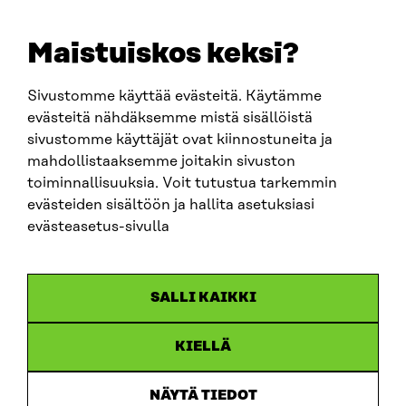
E-POST
sitra@sitra.fi
Maistuiskos keksi?
fornamn.efternamn@sitra.fi
Sivustomme käyttää evästeitä. Käytämme
evästeitä nähdäksemme mistä sisällöistä
SITRA PÅ SOCIALA MEDIER
sivustomme käyttäjät ovat kiinnostuneita ja
mahdollistaaksemme joitakin sivuston
LinkedIn
toiminnallisuuksia. Voit tutustua tarkemmin
Instagram
evästeiden sisältöön ja hallita asetuksiasi
YouTube
evästeasetus-sivulla
SALLI KAIKKI
Dataskydd
KIELLÄ
Cookieinställningar
Rapporteringskanal
NÄYTÄ TIEDOT
Tillgänglighetsutredning