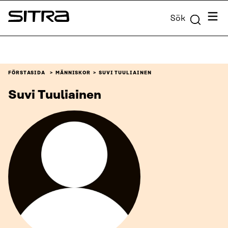
Skip to
Meny
Sök
content
Sitra
↓
FÖRSTASIDA
MÄNNISKOR
SUVI TUULIAINEN
Suvi Tuuliainen