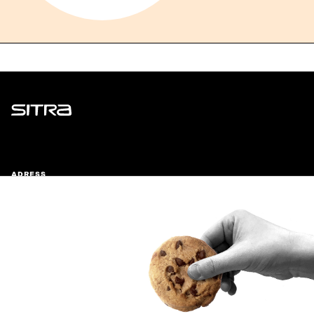
Sitra
ADRESS
Östersjögatan 11–13, PB 160,
00181 Helsingfors
Ankomstinstruktioner
FÖRETAGS-ID
0202132-3
TELEFON
+358 294 618 991