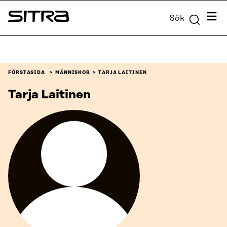
Skip to
Meny
Sök
content
Sitra
↓
FÖRSTASIDA
MÄNNISKOR
TARJA LAITINEN
Tarja Laitinen