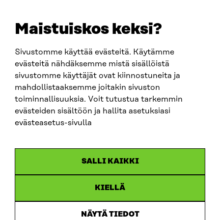
E-POST
sitra@sitra.fi
Maistuiskos keksi?
fornamn.efternamn@sitra.fi
Sivustomme käyttää evästeitä. Käytämme
evästeitä nähdäksemme mistä sisällöistä
SITRA PÅ SOCIALA MEDIER
sivustomme käyttäjät ovat kiinnostuneita ja
mahdollistaaksemme joitakin sivuston
LinkedIn
toiminnallisuuksia. Voit tutustua tarkemmin
Instagram
evästeiden sisältöön ja hallita asetuksiasi
YouTube
evästeasetus-sivulla
SALLI KAIKKI
Dataskydd
KIELLÄ
Cookieinställningar
Rapporteringskanal
NÄYTÄ TIEDOT
Tillgänglighetsutredning