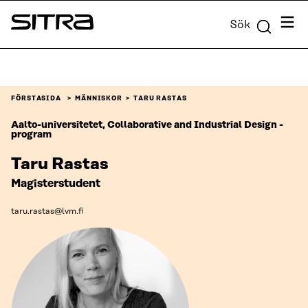
Skip to
Meny
Sök
content
Sitra
↓
FÖRSTASIDA
MÄNNISKOR
TARU RASTAS
Aalto-universitetet, Collaborative and Industrial Design -
program
Taru Rastas
Magisterstudent
taru.rastas@lvm.fi