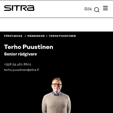
Skip to
Meny
Sök
content
Sitra
↓
FÖRSTASIDA
MÄNNISKOR
TERHO PUUSTINEN
Terho Puustinen
Senior rådgivare
+358 29 461 8601
terho.puustinen@sitra.fi