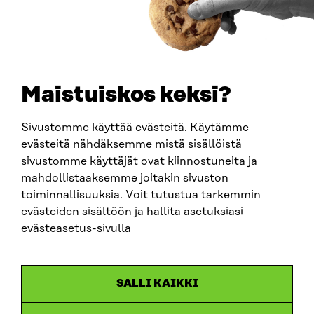
TELEFON
+358 294 618 991
E-POST
sitra@sitra.fi
Maistuiskos keksi?
fornamn.efternamn@sitra.fi
Sivustomme käyttää evästeitä. Käytämme
evästeitä nähdäksemme mistä sisällöistä
SITRA PÅ SOCIALA MEDIER
sivustomme käyttäjät ovat kiinnostuneita ja
mahdollistaaksemme joitakin sivuston
LinkedIn
toiminnallisuuksia. Voit tutustua tarkemmin
Instagram
evästeiden sisältöön ja hallita asetuksiasi
YouTube
evästeasetus-sivulla
SALLI KAIKKI