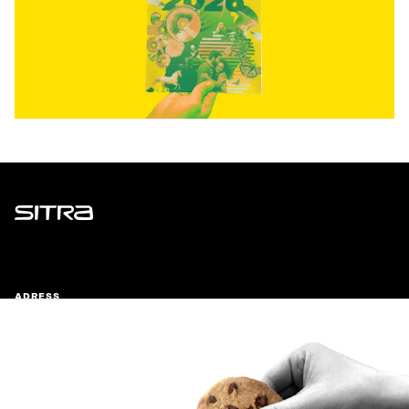
Sitra
ADRESS
Östersjögatan 11–13, PB 160,
00181 Helsingfors
Ankomstinstruktioner
FÖRETAGS-ID
0202132-3