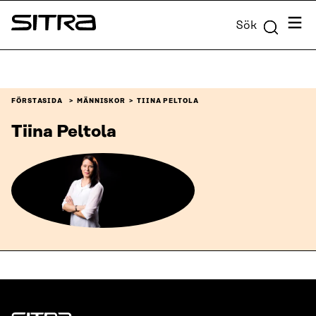
Skip to
Meny
Sök
content
Sitra
↓
FÖRSTASIDA
MÄNNISKOR
TIINA PELTOLA
Tiina Peltola