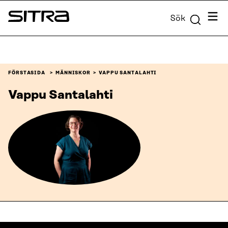
Skip to
Meny
Sök
content
Sitra
↓
FÖRSTASIDA
MÄNNISKOR
VAPPU SANTALAHTI
Vappu Santalahti