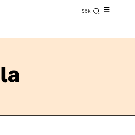
Meny
Sök
la