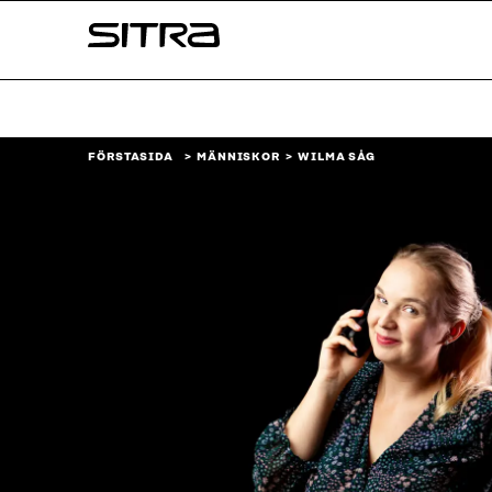
Skip to
Sitra
content
↓
FÖRSTASIDA
MÄNNISKOR
WILMA SÅG