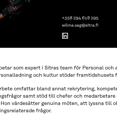
+358 294 618 295
wilma.sag@sitra.fi
etar som expert i Sitras team för Personal och a
rsonalledning och kultur stöder framtidshusets
bete omfattar bland annat rekrytering, kompete
ngsfrågor samt stöd till chefer och medarbetare 
. Hon värdesätter genuina möten, att lyssna till 
ningsrelaterade frågor.