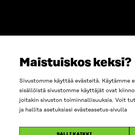
Maistuiskos keksi?
ADRESS
TELEFON
Östersjögatan 11–13, PB 160,
+358 2
Sivustomme käyttää evästeitä. Käytämme 
00181 Helsingfors
sisällöistä sivustomme käyttäjät ovat kiin
E-POST
Ankomstinstruktioner
sitra@s
joitakin sivuston toiminnallisuuksia. Voit 
FÖRETAGS-ID
0202132-3
fornam
ja hallita asetuksiasi evästeasetus-sivulla
SALLI KAIKKI