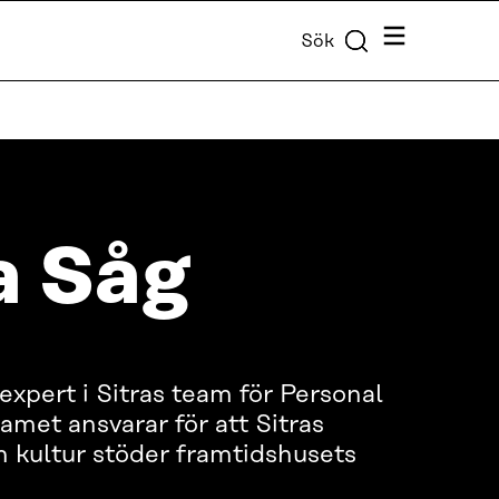
Meny
Sök
a Såg
xpert i Sitras team för Personal
amet ansvarar för att Sitras
 kultur stöder framtidshusets