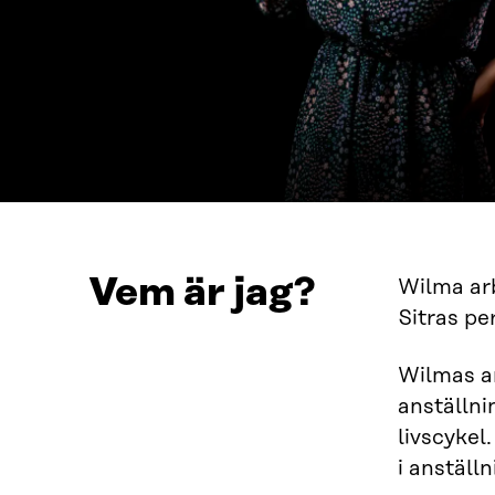
Vem är jag?
Wilma arb
Sitras pe
Wilmas ar
anställni
livscykel
i anställ