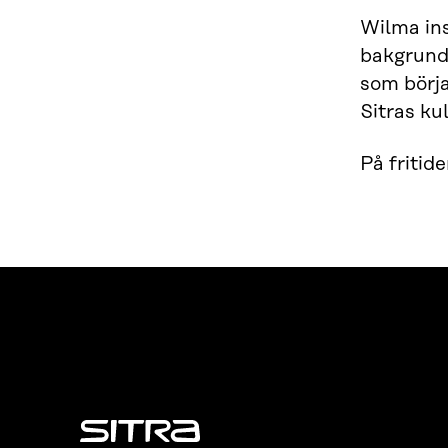
Wilma in
bakgrund.
som börja
Sitras ku
På fritid
Sitra