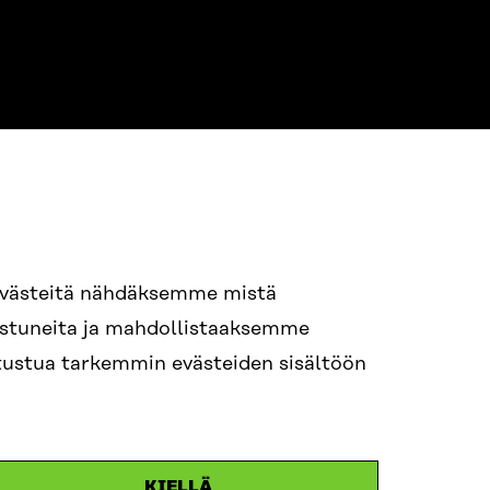
94 618 991
evästeitä nähdäksemme mistä
nostuneita ja mahdollistaaksemme
itra.fi
tutustua tarkemmin evästeiden sisältöön
n.efternamn@sitra.fi
KIELLÄ