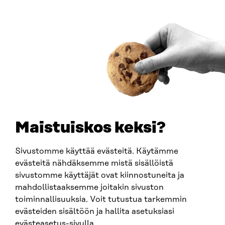
Östersjögatan 11–13, PB 160,
00181 Helsingfors
Ankomstinstruktioner
FÖRETAGS-ID
0202132-3
TELEFON
+358 294 618 991
E-POST
sitra@sitra.fi
Maistuiskos keksi?
fornamn.efternamn@sitra.fi
Sivustomme käyttää evästeitä. Käytämme
evästeitä nähdäksemme mistä sisällöistä
SITRA PÅ SOCIALA MEDIER
sivustomme käyttäjät ovat kiinnostuneita ja
mahdollistaaksemme joitakin sivuston
LinkedIn
toiminnallisuuksia. Voit tutustua tarkemmin
Instagram
evästeiden sisältöön ja hallita asetuksiasi
YouTube
evästeasetus-sivulla