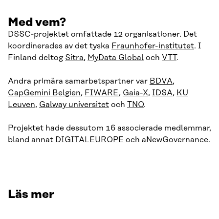
Med vem?
DSSC‑projektet omfattade 12 organisationer. Det
koordinerades av det tyska
Fraunhofer-institutet
. I
Finland deltog
Sitra
,
MyData Global
och
VTT
.
Andra primära samarbetspartner var
BDVA
,
CapGemini Belgien
,
FIWARE
,
Gaia-X
,
IDSA
,
KU
Leuven
,
Galway universitet
och
TNO
.
Projektet hade dessutom 16 associerade medlemmar,
bland annat
DIGITALEUROPE
och aNewGovernance.
Läs mer