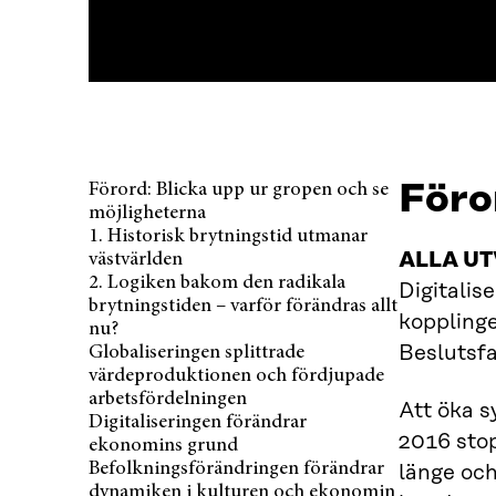
Föro
Förord: Blicka upp ur gropen och se
möjligheterna
1. Historisk brytningstid utmanar
ALLA U
västvärlden
2. Logiken bakom den radikala
Digitalis
brytningstiden – varför förändras allt
kopplinge
nu?
Beslutsfa
Globaliseringen splittrade
värdeproduktionen och fördjupade
arbetsfördelningen
Att öka s
Digitaliseringen förändrar
2016 sto
ekonomins grund
Befolkningsförändringen förändrar
länge och
dynamiken i kulturen och ekonomin