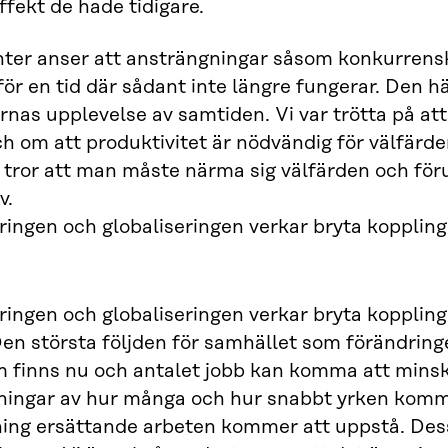
ffekt de hade tidigare.
nter anser att ansträngningar såsom konkurrens
ör en tid där sådant inte längre fungerar. Den här
rnas upplevelse av samtiden. Vi var trötta på a
och om att produktivitet är nödvändig för välfärde
i tror att man måste närma sig välfärden och för
v.
eringen och globaliseringen verkar bryta koppling
eringen och globaliseringen verkar bryta koppling
Den största följden för samhället som förändrin
 finns nu och antalet jobb kan komma att minsk
ingar av hur många och hur snabbt yrken kommer
ning ersättande arbeten kommer att uppstå. Des