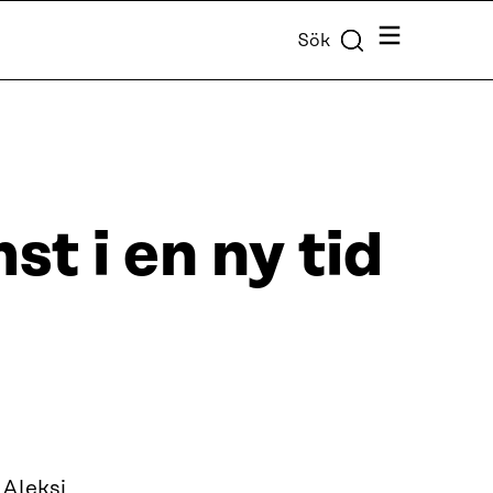
Meny
Sök
t i en ny tid
Aleksi