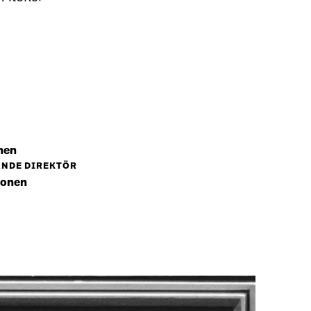
nen
NDE DIREKTÖR
vonen