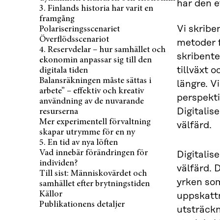
har den e
3. Finlands historia har varit en
framgång
Vi skribe
Polariseringsscenariet
Överflödsscenariot
metoder f
4. Reservdelar – hur samhället och
skribente
ekonomin anpassar sig till den
tillväxt 
digitala tiden
Balansräkningen måste sättas i
längre. V
arbete” – effektiv och kreativ
perspekti
användning av de nuvarande
Digitalis
resurserna
Mer experimentell förvaltning
välfärd.
skapar utrymme för en ny
5. En tid av nya löften
Vad innebär förändringen för
Digitalis
individen?
välfärd. 
Till sist: Människovärdet och
yrken som
samhället efter brytningstiden
Källor
uppskattn
Publikationens detaljer
utsträck