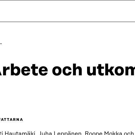
N…
rbete och utkoms
FATTARNA
ti Hautamäki, Juha Leppänen, Roope Mokka och 