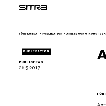
Skip to
Sitra
content
↓
FÖRSTASIDA
PUBLIKATION
ARBETE OCH UTKOMST I E
A
PUBLIKATION
PUBLICERAD
26.5.2017
FÖR
Ant