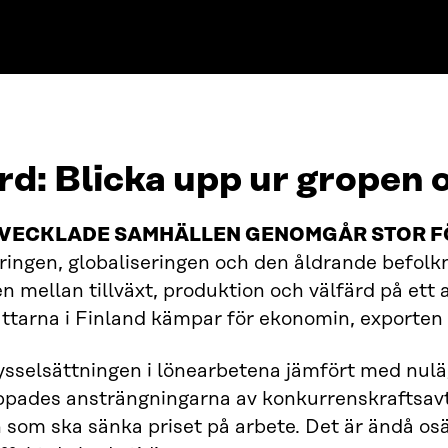
rd:
Blicka upp ur gropen 
TVECKLADE SAMHÄLLEN GENOMGÅR STOR F
eringen, globaliseringen och den åldrande befolkn
n mellan tillväxt, produktion och välfärd på ett a
ttarna i Finland kämpar för ekonomin, exporten 
ysselsättningen i lönearbetena jämfört med nulä
ppades ansträngningarna av konkurrenskraftsav
 som ska sänka priset på arbete. Det är ändå osä