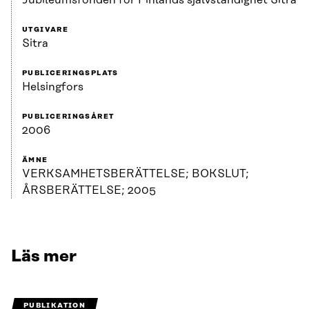
Jubileumsfonden för Finlands självständighet Sitra
UTGIVARE
Sitra
PUBLICERINGSPLATS
Helsingfors
PUBLICERINGSÅRET
2006
ÄMNE
VERKSAMHETSBERÄTTELSE; BOKSLUT;
ÅRSBERÄTTELSE; 2005
Läs mer
PUBLIKATION