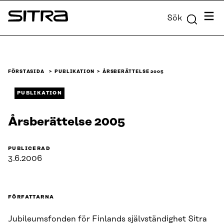
Skip to
Meny
Sök
content
Sitra
↓
FÖRSTASIDA
PUBLIKATION
ÅRSBERÄTTELSE 2005
PUBLIKATION
Årsberättelse 2005
PUBLICERAD
3.6.2006
FÖRFATTARNA
Jubileumsfonden för Finlands självständighet Sitra