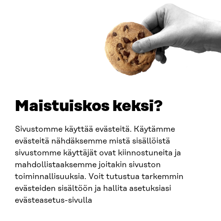
00181 Helsingfors
Ankomstinstruktioner
FÖRETAGS-ID
0202132-3
TELEFON
+358 294 618 991
E-POST
sitra@sitra.fi
Maistuiskos keksi?
fornamn.efternamn@sitra.fi
Sivustomme käyttää evästeitä. Käytämme
evästeitä nähdäksemme mistä sisällöistä
SITRA PÅ SOCIALA MEDIER
sivustomme käyttäjät ovat kiinnostuneita ja
mahdollistaaksemme joitakin sivuston
LinkedIn
toiminnallisuuksia. Voit tutustua tarkemmin
Instagram
evästeiden sisältöön ja hallita asetuksiasi
YouTube
evästeasetus-sivulla