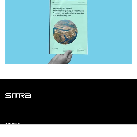
Sitra
ADRESS
Östersjögatan 11–13, PB 160,