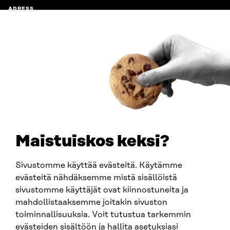
ADRESS
Östersjögatan 11–13, PB 160,
00181 Helsingfors
Ankomstinstruktioner
FÖRETAGS-ID
0202132-3
TELEFON
+358 294 618 991
E-POST
sitra@sitra.fi
Maistuiskos keksi?
fornamn.efternamn@sitra.fi
Sivustomme käyttää evästeitä. Käytämme
evästeitä nähdäksemme mistä sisällöistä
SITRA PÅ SOCIALA MEDIER
sivustomme käyttäjät ovat kiinnostuneita ja
mahdollistaaksemme joitakin sivuston
LinkedIn
toiminnallisuuksia. Voit tutustua tarkemmin
Instagram
evästeiden sisältöön ja hallita asetuksiasi