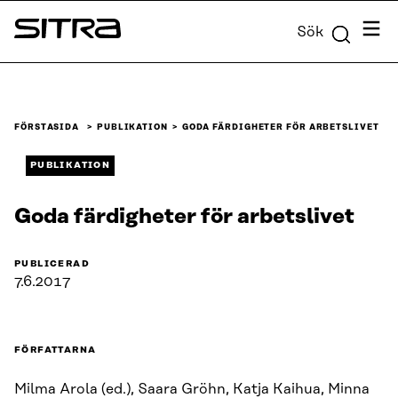
Skip to
Meny
Sök
content
Sitra
↓
FÖRSTASIDA
PUBLIKATION
GODA FÄRDIGHETER FÖR ARBETSLIVET
PUBLIKATION
Goda färdigheter för arbetslivet
PUBLICERAD
7.6.2017
FÖRFATTARNA
Milma Arola (ed.), Saara Gröhn, Katja Kaihua, Minna